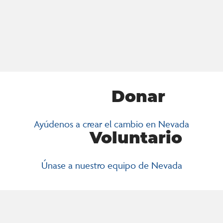
defensa centrados en la comunidad brindan a las personas la
DIRECTOR DE COMPROMISO
oportunidad de garantizar que sus experiencias vividas influyan en el
CÍVICO
proceso de formulación de políticas.
Will Moore
Donar
Ayúdenos a crear el cambio en Nevada
Voluntario
Únase a nuestro equipo de Nevada