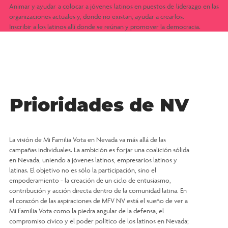
Animar y ayudar a colocar a jóvenes latinos en puestos de liderazgo en las
organizaciones actuales y, donde no existan, ayudar a crearlos.
Inscribir a los latinos allí donde se reúnan y promover la democracia.
Prioridades de NV
La visión de Mi Familia Vota en Nevada va más allá de las
campañas individuales. La ambición es forjar una coalición sólida
en Nevada, uniendo a jóvenes latinos, empresarios latinos y
latinas. El objetivo no es sólo la participación, sino el
empoderamiento - la creación de un ciclo de entusiasmo,
contribución y acción directa dentro de la comunidad latina. En
el corazón de las aspiraciones de MFV NV está el sueño de ver a
Mi Familia Vota como la piedra angular de la defensa, el
compromiso cívico y el poder político de los latinos en Nevada;